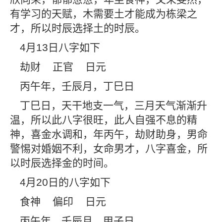
有学习的天赋，木需要土才能成为栋梁之
才，所以时辰选择土的时辰。
4
月
13
日八字如下
劫财
正官
日元
丙午年，壬辰月，丁巳日
丁巳日，天干地支一气，三月天气渐渐升
温，所以此八字很旺，此人自强不息的精
神，喜金水调和，年丙午，劫财助身，男命
警惕对婚姻不利，女命男才，八字喜金，所
以时辰选择金的时间。
4
月
20
日的八字如下
食神
偏印
日元
丙午年，壬辰月，甲子日