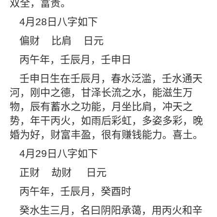
双全，富贵。
4
月
28
日八字如下
偏财
比肩
日元
丙午年，壬辰月，壬申日
壬申日生在壬辰月，春水泛滥，壬水通天
河，刚中之德，甘泽长流之水，能滋生万
物，辰有蓄水之功能，月坐比肩，冲天之
势，年干丙火，如雨后彩虹，多姿多彩，晚
婚为好，财富丰盈，很有赚钱能力。喜土。
4
月
29
日八字如下
正财
劫财
日元
丙午年，壬辰月，癸酉时
癸水生三月，名曰阴阳承蔼，用丙火和辛