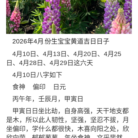
2026
年
4
月
份生宝宝黄道吉日日子
,
4
月
10
日、
4
月
13
日、
4
月
20
日、
4
月
25
日、
4
月
28
日、
4
月
29
日这六天
4
月
10
日八字如下
食神
偏印
日元
丙午年，壬辰月，甲寅日
甲寅日日坐比劫，自身高强，天干地支都
是木，所以此人韧性，坚强，坚忍不拔，月
坐偏印，学什么都很快，木喜向阳之处，欣
欣向荣，郁郁葱葱，年坐食神，文采斐然，