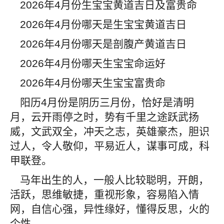
2026
年
4
月份生宝宝黄道吉日及富贵命
2026
年
4
月份哪天是生宝宝黄道吉日
2026
年
4
月份哪天是剖腹产黄道吉日
2026
年
4
月份哪天生宝宝命运好
2026
年
4
月份哪天生宝宝富贵命
阳历
4
月份是阴历三月份，恰好是清明
月，云开雨停之时，势有千里之途跃武扬
威，文武双全，冲天之志，英雄豪杰，胆识
过人，令人敬仰，平易近人，谋事可成，科
甲联登。
马年出生的人，一般人比较聪明，开朗，
活跃，思维敏捷，重视形象，容易陷入情
网，自信心强，异性缘好，懂得反思，火的
个性。