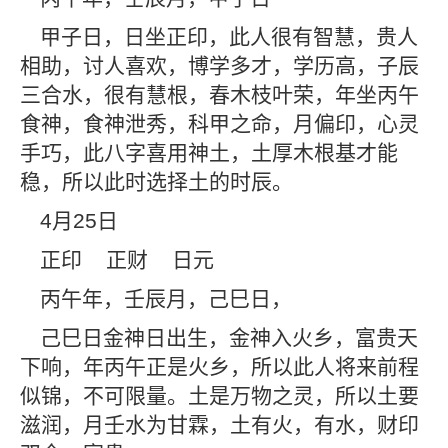
甲子日，日坐正印，此人很有智慧，贵人
相助，讨人喜欢，博学多才，学历高，子辰
三合水，很有慧根，春木枝叶荣，年坐丙午
食神，食神泄秀，科甲之命，月偏印，心灵
手巧，此八字喜用神土，土厚木根基才能
稳，所以此时选择土的时辰。
4
月
25
日
正印
正财
日元
丙午年，壬辰月，己巳日，
己巳日金神日出生，金神入火乡，富贵天
下响，年丙午正是火乡，所以此人将来前程
似锦，不可限量。土是万物之灵，所以土要
滋润，月壬水为甘霖，土有火，有水，财印