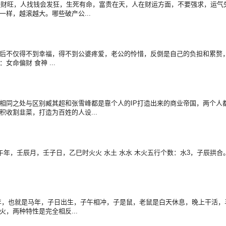
人是财旺，人找钱会发狂，生死有命，富贵在天，人在财运方面，不要强求，运
样，越滚越大。哪些破产公...
后不仅得不到幸福，得不到公婆疼爱，老公的怜惜，反倒是自己的负担和累赘
命偏财 食神 ...
相同之处与区别臧其超和张雪峰都是靠个人的IP打造出来的商业帝国，两个人
收割韭菜，打造为百姓的人设...
官丙午年，壬辰月，壬子日，乙巳时火火 水土 水水 木火五行个数：水3，子辰拱
午流年，也就是马年，子日出生，子午相冲，子是鼠，老鼠是白天休息，晚上干活
，两种特性是完全相反...