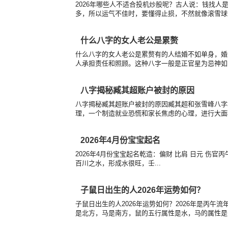
2026年哪些人不适合投机炒股呢？古人说：钱找
多，所以运气不佳时，要懂得止损，不然就像滚雪球一
什么八字的女人老公是累赘
什么八字的女人老公是累赘有的人结婚不如单身，婚
人承担责任和照顾。这种八字一般是正官星为忌神如：女
八字揭秘臧其超账户被封的原因
八字揭秘臧其超账户被封的原因臧其超和张雪峰八字
理，一个制造就业恐慌和家长焦虑的心理，进行大面积
2026年4月份宝宝起名
2026年4月份宝宝起名乾造：偏财 比肩 日元 伤
百川之水，形成水很旺，壬...
子鼠日出生的人2026年运势如何？
子鼠日出生的人2026年运势如何？2026年是丙
是北方，马是南方，鼠的五行属性是水，马的属性是火