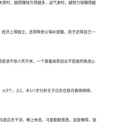
气失势时，越想赚钱亏得越多，运气来时，越努力钱赚得越
，经济上得独立，还得帮老公填补窟窿，孩子还得自己一
都是语不惊人死不休，一个靠着收获创业不容易的焦虑心
合。火3个，土1，木1八字分析壬子日生在辰月春雨绵绵，
，马是白天干活，晚上休息，马是勤勤恳恳，鼠是懒得，鼠