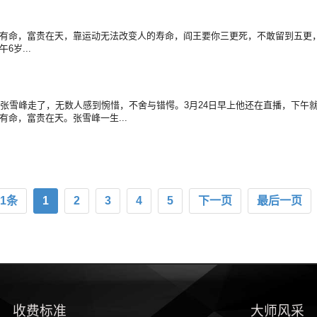
有命，富贵在天，靠运动无法改变人的寿命，阎王要你三更死，不敢留到五更，
岁...
的张雪峰走了，无数人感到惋惜，不舍与错愕。3月24日早上他还在直播，下午
命，富贵在天。张雪峰一生...
51条
1
2
3
4
5
下一页
最后一页
收费标准
大师风采