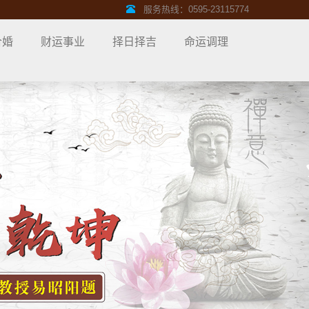
服务热线：0595-23115774
合婚
财运事业
择日择吉
命运调理