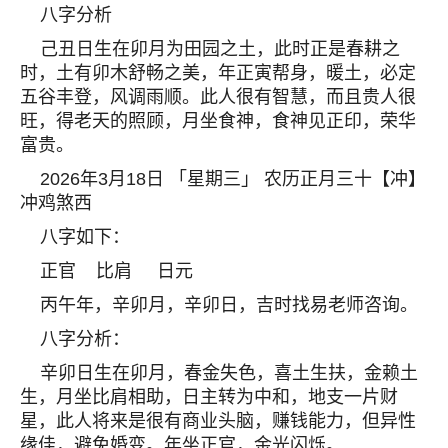
八字分析
己丑日生在卯月为田园之土，此时正是春耕之
时，土有卯木舒畅之美，年正寅帮身，暖土，必定
五谷丰登，风调雨顺。此人很有智慧，而且贵人很
旺，得老天的照顾，月坐食神，食神见正印，荣华
富贵。
2026年3月18日 「星期三」 农历正月三十【冲】
冲鸡煞西
八字如下：
正官 比肩 日元
丙午年，辛卯月，辛卯日，吉时找易老师咨询。
八字分析：
辛卯日生在卯月，春金失色，喜土生扶，金赖土
生，月坐比肩相助，日主转为中和，地支一片财
星，此人将来是很有商业头脑，赚钱能力，但异性
缘佳，避免婚变。年坐正官，金光闪烁。