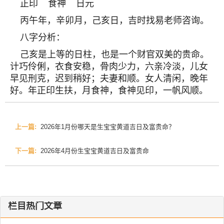
正印 食神 日元
丙午年，辛卯月，己亥日，吉时找易老师咨询。
八字分析：
己亥是上等的日柱，也是一个财官双美的贵命。
计巧伶俐，衣食安稳，骨肉少力，六亲冷淡，儿女
早见刑克，迟到稍好；夫妻和顺。女人清闲，晚年
好。年正印生扶，月食神，食神见印，一帆风顺。
上一篇:
2026年1月份哪天是生宝宝黄道吉日及富贵命？
下一篇:
2026年4月份生宝宝黄道吉日及富贵命
栏目热门文章