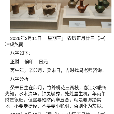
2026年3月11日 「星期三」 农历正月廿三【冲】
冲虎煞南
八字如下：
正财 偏印 日元
丙午年，辛卯月，癸未日，吉时找易老师咨询。
八字分析
癸未日生在卯月，竹外桃花三两枝，春江水暖鸭
先知，水木清华，钟灵毓秀，处处显生机。年丙午
财星很旺，但需要预防丙辛五合，就是要脚踏实
地，不要走捷径，不要耍小聪明，否则化为灰烬。