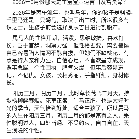
2026年3月份哪天是生宝宝黄道吉日及富贵命？
2026年是丙午流年，也叫马年，你的孩子是骐骥-
千里马还是一只驽马，取决于出生时，所以很多有
识之士，生孩子前会选择良辰吉日进行剖腹产。
属马人的性格开朗，活泼，思维敏捷，喜欢打
扮，善于言辞，洞察力强，但性格善变，需要警惕
自己容易陷入情网不能自拔，但她们不缺桃花，有
点是待人亲和力强，自信心足，不喜欢墨守成规，
遇事急躁，个性固执，脾气火爆，但事后容易忘
记，不记仇。女孩，长相秀丽，手指纤细，身材修
长。
阳历三月，阴历二月，此时草长莺飞二月天，拂
堤杨柳醉春烟。花草正盛，牛马正肥，也是大好时
光的季节，天气恰到好处，适合生孩子，所以属马
的人生在阳历三月，阴历二月的都是富有之人，秉
性聪明过人，四处皆通。不受约束，自由自在，天
生浪漫的个性。