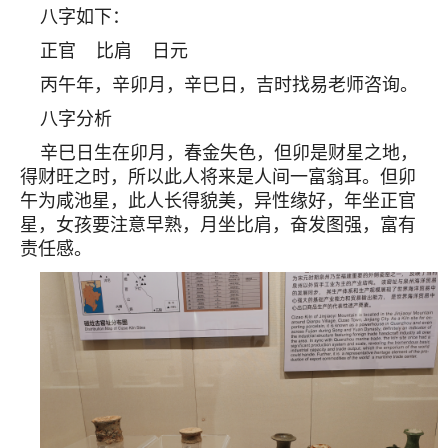
八字如下：
正官 比肩 日元
丙午年，辛卯月，辛巳日，吉时找易老师咨询。
八字分析
辛巳日生在卯月，春金失色，但卯是财星之地，
得财旺之时，所以此人将来是人间一富翁耳。但卯
午为咸池星，此人长得貌美，异性缘好，年坐正官
星，女孩要注意早熟，月坐比肩，奋发图强，富有
责任感。