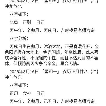
2026年3月13日 「星期五」 农历正月廿五【冲】
冲龙煞北
八字如下：
比肩 正财 日元
丙午年，辛卯月，丙戌日，吉时找易老师咨询。
八字分析：
丙戌日生在卯月，沐浴之地，正是春暖花开，金
色阳光撒在大地上，金光闪烁，年坐比肩，此人喜
欢争强好胜，不服输的个性，而且不达到目的不罢
休，但预防两丙火争合辛金，忌合无情。
2026年3月16日 「星期一」 农历正月廿八【冲】
冲羊煞东
八字如下：
正印 食神 日元
丙午年，辛卯月，己丑日，吉时找易老师咨询。