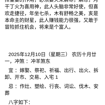
干丁火为喜用神，此人头脑非常好使，但喜
欢走捷径，年坐七杀，木有舒畅之美，亥是
本命主的财星，此人赚钱能力很强，又敢于
冒险抓住机会，将来是个富人。
2025
年12月10日（星期三） 农历十月廿
一，冲煞 ：冲羊煞东
宜 ：嫁娶、祭祀、祈福、出行、出火、拆
卸、开市、交易、入宅 1
忌 ：作灶、塑绘、行丧、词讼、伐木、安
葬
八字如下：