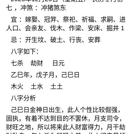
七 ，冲煞 ：冲猪煞东
宜 ：嫁娶、冠笄、祭祀、祈福、求嗣、进
人口、会亲友、伐木、作梁、安床、掘井 1
忌 ：开生坟、破土、行丧、安葬
八字如下：
七杀 劫财 日元
乙巳年，戊子月，己巳日
木火 土水 土土
八字分析
己巳日金神日出生，此人个性比较倔强，
固执，有着不达到目的不罢休，月支司令，
财旺之地，所以将来此人财富得力，月干劫