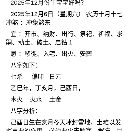
2025
年12月份生宝宝好吗？
2025
年12月6日（星期六） 农历十月十七
冲煞 ：冲兔煞东
宜 ：开市、纳财、出行、祭祀、祈福、求
嗣、动土、破土、启钻 1
忌 ：移徙、入宅、出火、安葬
八字如下：
七杀 偏印 日元
乙巳年，丁亥月，己酉日，
木火 火水 土金
八字分析：
己酉日生在亥月冬天冰封雪地，土难以发
挥重要的作用，必须要火来解寒，解冻，月