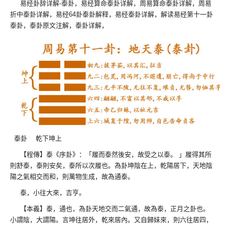
易经卦辞详解-泰卦，易经算命泰卦详解，周易算命泰卦详解，周易
折中泰卦详解，易经64卦泰卦解释，易经泰卦详解，解读易经第十一卦
泰卦，泰卦原文注解，泰卦详解，
泰卦 乾下坤上
【程傳】泰《序卦》：「履而泰然後安，故受之以泰。 」履得其所
則舒泰，泰則安矣，泰所以次履也。為卦坤陰在上，乾陽居下，天地陰
陽之氣相交而和，則萬物生成，故為通泰。
泰，小往大來，吉亨。
【本義】泰，通也，為卦天地交而二氣通，故為泰，正月之卦也。
小謂陰，大謂陽。言坤往居外，乾來居內。又自歸妹來，則六往居四，