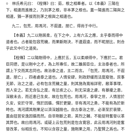
○ 林氏希元曰：《程傳》曰：茹，根之相牽者。以《本義》三陽在
下，相連而進推之，乃別茅之根，非本茅之根也。蓋一陽進而二陽與之
相連，猶一茅拔而別茅之根與之相連也。
九二，包荒，用馮河，不遐遺，朋亡，得尚于中行。
【本義】九二以剛居柔，在下之中，上有六五之應，主乎泰而得中
道者也。占者能包容荒穢，而果斷剛決，不遺遐遠，而不昵朋比，則合
乎此爻中行之道矣。
【程傳】二以陽剛得中，上應於五，五以柔順得中，下應於二。君
臣同德，是以剛中之才，為上所專任，故二雖居臣位，主治泰者也，所
謂上下交而其志同也。故治泰之道，主二而言。「包荒，用馮河，不遐
遺，朋亡」，四者處泰之道也。人情安肆，則政舒緩而法度廢弛，庶事
无節，治之之道，必有包含荒穢之量，則其施為寬裕詳密，敝革事理，
而人安之。若无含弘之度，有忿疾之心，則无深遠之慮，有暴擾之患，
深敝未去，而近患已生矣，故在包荒也。用馮河，泰寧之世，人情習於
久安，安於守常，惰於因循，憚於更變，非有馮河之勇，不能有為於斯
時也。馮河謂其剛果足以濟深越險也。自古泰治之世，必漸至於衰替，
蓋由狃習安逸因循而然。自非剛斷之君，英烈之輔，不能挺特奮發以革
其弊也。故曰用馮河。或疑上云包荒則是包含寛容，此云用馮河則是奮
發改革，似相反也，不知以含容之量，施剛果之用，乃聖賢之爲也。不