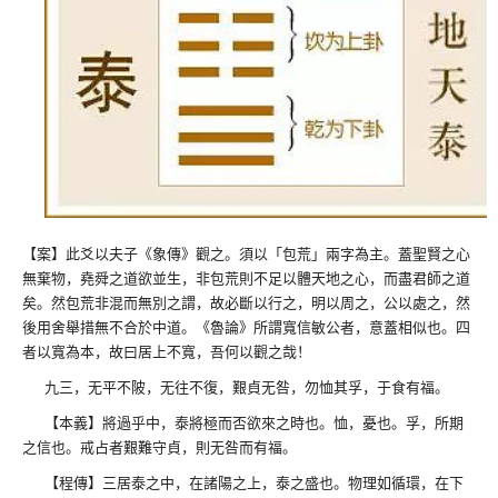
【案】此爻以夫子《象傳》觀之。須以「包荒」兩字為主。蓋聖賢之心
無棄物，堯舜之道欲並生，非包荒則不足以體天地之心，而盡君師之道
矣。然包荒非混而無別之謂，故必斷以行之，明以周之，公以處之，然
後用舍舉措無不合於中道。《魯論》所謂寬信敏公者，意蓋相似也。四
者以寬為本，故曰居上不寬，吾何以觀之哉！
九三，无平不陂，无往不復，艱貞无咎，勿恤其孚，于食有福。
【本義】將過乎中，泰將極而否欲來之時也。恤，憂也。孚，所期
之信也。戒占者艱難守貞，則无咎而有福。
【程傳】三居泰之中，在諸陽之上，泰之盛也。物理如循環，在下