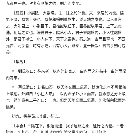
九來居三也。占者有剛陽之德，則吉而亨矣。
【程傳】小謂陰，大謂陽。往，往之於外也。來，來居於內也。陽
氣下降，陰氣上交也。陰陽和暢則萬物生，遂天地之泰也。以人事言
之，大則君上，小則臣下，君推誠以任下，臣盡誠以事君，上下之志
通，朝廷之泰也。陽爲君子，陰爲小人，君子來處於內，小人往處於
外，是君子得位，小人在下，天下之泰也。泰之道，吉而且亨也，不云
元吉、元亨者，時有汙隆，治有小大，雖泰，豈一概哉？言吉亨則可包
矣。
【集說】
○ 劉氏牧曰：往來者，以內外卦言之，由內而之外為往，由外而復
內為來。
○ 蔡氏清曰：卦名曰泰，以天地交而二氣通，就造化之本不可相無
上取也。卦辭曰「小往大來」，以內君子外小人而言，就淑慝之分上取
也。然則泰有二乎？曰：一也。但是天地交而二氣通，則決然內陽而外
陰矣。
初九，拔茅茹以其彙，征吉。
【本義】三陰在下，相連而進，拔茅連茹之象，征行之占也。占者
陽剛，則其征吉矣。郭璞《洞林》讀至彙字絕句，下卦放此。