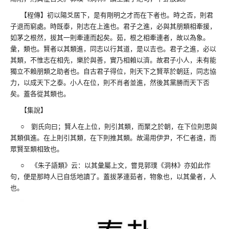
【程傳】初以陽爻居下，是有剛明之才而在下者也。時之否，則君
子退而窮處。時既泰，則志在上進也。君子之進，必與其朋類相牽援，
如茅之根然，拔其一則牽連而起矣。茹，根之相牽連者，故以為象。
彙，類也。賢者以其類進，同志以行其道，是以吉也。君子之進，必以
其類，不惟志在相先，樂於與善，實乃相賴以濟。故君子小人，未有能
獨立不賴朋類之助者也。自古君子得位，則天下之賢萃於朝廷，同志協
力，以成天下之泰。小人在位，則不肖者並進，然後其黨勝而天下否
矣。蓋各從其類也。
【集說】
○ 劉氏向曰；賢人在上位，則引其類，而聚之於朝，在下位則思與
其類俱進。在上則引其類，在下則推其類。故湯用伊尹，不仁者遠，而
眾賢至類相致也。
○ 《朱子語類》云：以其彙屬上文，嘗見郭璞《洞林》亦如此作
句，便是那時人已自恁地讀了。蓋拔茅連茹者，物象也，以其彙者，人
也。