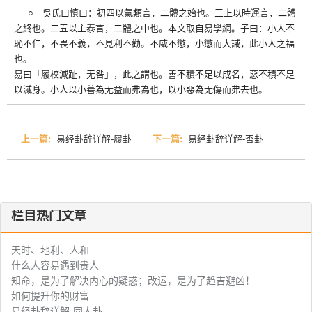
○ 吳氏曰慎曰：初四以氣類言，二體之始也。三上以時運言，二體
之終也。二五以主泰言，二體之中也。本文取自易學網。子曰：小人不
恥不仁，不畏不義，不見利不勸。不威不懲，小懲而大誡，此小人之福
也。
易曰「履校滅趾，无咎」，此之謂也。善不積不足以成名，惡不積不足
以滅身。小人以小善為无益而弗為也，以小惡為无傷而弗去也。
上一篇:
易经卦辞详解-履卦
下一篇:
易经卦辞详解-否卦
栏目热门文章
天时、地利、人和
什么人容易遇到贵人
知命，是为了解决内心的疑惑；改运，是为了趋吉避凶！
如何提升你的财富
易经卦辞详解-同人卦