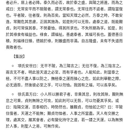
者必升，居上者必降。泰久而必否，故於泰之盛，與陽之將進，而為之
戒曰：无常安平而不險陂者，謂无常泰也。无常往而不返者，謂陰當復
也。平者陂，往者復，則為否矣。當知天理之必然，方泰之時，不敢安
逸，常艱危其思慮，正固其施為，如是則可以无咎。處泰之道，既能艱
貞，則可常保其泰，不勞憂恤，得其所求也。不失所期為孚。如是，則
於其祿食有福益也。祿食，謂福祉。善處泰者，其福可長也。蓋德善日
積，則福祿日臻，德踰於祿，則雖盛而非滿。自古隆盛，未有不失道而
喪敗者也。
【集說】
○ 項氏安世曰：无平不陂，為三陽言之；无往不復，為三陰言之。
兩言无不者，明此皆天道之必至，而有孚者也。人能知此，則當泰之
極，不可不盡人事以防之，撫極泰之運而操心之危，如此則舉動之際，
必无過咎，然後彼必至之孚，可以勿恤。我固有之福，可以長享矣。
○ 徐氏直方曰：小人所以勝君子者，非乘其怠，則攻其隙，艱則無
怠之可乘，貞則無隙之可攻，如此則可以无咎，可以勿憂其孚矣。或
曰：陰陽交運，否泰相仍，時勢然也，雖艱貞，勿恤如之何？曰：平陂
住復者，天運之不能無；艱貞勿恤者，人事之所當盡。天人有交勝之
理，處其交，履其會者，必有變化持守之道，若一諉之天運，以為無預
於人事，則聖人之易，可無作矣。