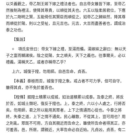
以爻義觀之，帝乙制王姬下嫁之禮法者也。自古帝女雖皆下嫁，至帝乙
然後制為禮法，使降其尊貴，以順從其夫也。六五以陰柔居君位，下應
於九二剛明之賢，五能倚任其賢臣而順從之，如帝乙之歸妹然，降其尊
而順從於陽，則以之受祉，且元吉也。元吉，大吉而盡善者也，謂成治
泰之功也。
【集說】
○ 項氏安世曰：帝女下嫁之禮，至湯而備。湯嫁妹之辭曰：無以天
子之富而驕諸侯。陰之從陽，女之順夫，天下之義也。往事爾夫，必以
禮義。湯稱天乙，或者亦稱帝乙乎？
上六，城復于隍，勿用師。自邑告命，貞吝。
【本義】泰極而否，城復于隍之象。戒占者不可力爭，但可自守，
雖得其貞，亦不免於羞吝也。
【程傳】掘隍土積累以成城，如治道積累以成泰。及泰之終，將反
於否，如城土頹圯，復反于隍也。上，泰之終，六以小人處之，行將否
矣。勿用師，君之所以能用其眾者，上下之情通而心從也。今泰之將
終，失泰之道，上下之情不通矣。民心離散，不從其上，豈可用也？用
之則亂。眾既不可用，方自其親近而告命之，雖使所告命者得其正，亦
可羞吝。邑，所居，謂親近，大率告命必自近始。凡貞凶，貞吝，有二