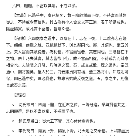
六四，翩翩，不富以其鄰，不戒以孚。
【本義】已過乎中，泰已極矣，故三陰翩然而下復，不待富而其類
從之，不待戒令而信也。其占為有小人合交以害正道，君子所當戒也。
陰虛陽實，故凡言不富者，皆陰爻也。
【程傳】六四處泰之過中，以陰在上，志在下復，上二陰亦志在趨
下。翩翩，疾飛之貌，四翩翩就下，與其鄰同也。鄰，其類也，謂五與
上。夫人富而其類從者，為利也，不富而從者，其志同也。三陰皆在下
之物，居上乃失其實，其志皆欲下行，故不富而相從，不待戒告而誠意
相合也。夫陰陽之升降，乃時運之否、泰，或交或散，理之常也。泰既
過中，則將變矣，聖人於三，尚云艱貞則有福，蓋三為將中，知戒則可
保，四已過中矣，理必變也，故專言始終反復之道。五，泰之主，則復
言處泰之義。
【集說】
○ 沈氏該曰：四處上體，在近君之位。三陽既進，樂與賢者共之，
志同願得，是以不富以鄰，不戒而孚也。
○ 趙氏彥肅曰：從六五下賢，其心休休焉者也。
○ 李氏簡曰：陰氣上升，陽氣下降，乃天地之交泰也。上以謙虛接