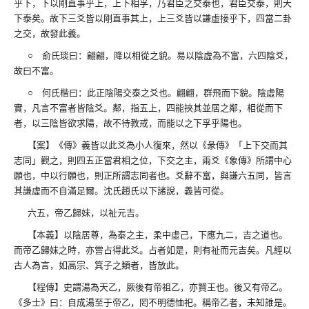
乎下，下以剛直事乎上，上下相孚，乃君臣之交泰也，君臣交泰，則天
下泰矣。故下三爻皆以剛直事其上，上三爻皆以謙虛接乎下，四當二卦
之交，故發此義。
○ 俞氏琰曰：翩翩，降以相從之貌。易以陰虛為不富，六四陰爻，
故曰不富。
○ 何氏楷曰：此正陰陽交泰之爻也。翩翩，群飛而下貌。陰虛陽
實，凡言不富者皆陰爻。鄰，指五上，四能挾其並居之鄰，相從而下
者，以三陰皆欲求陽，故不待教戒，而能以之下孚乎陽也。
【案】《傳》義皆以此爻為小人復來，然以《彖傳》「上下交而其
志同」觀之，則四五正當君相之位，下交之主，兩爻《象傳》所謂中心
願也，中以行願也，則正所謂志同者也。爻辭不富，與謙六五同，皆言
其謙虛而不自滿足爾。沈氏趙氏以下諸說，義皆可從。
六五，帝乙歸妹，以祉元吉。
【本義】以陰居尊，為泰之主，柔中虛己，下應九二，吉之道也。
而帝乙歸妹之時，亦嘗占得此爻。占者如是，則有祉而元吉矣。凡經以
古人為言，如高宗、箕子之類者，皆放此。
【程傳】史謂湯為天乙，厥後有帝祖乙，亦賢王也。後又有帝乙。
《多士》曰：自成湯至于帝乙，罔不明德恤祀。稱帝乙者，未知誰是。