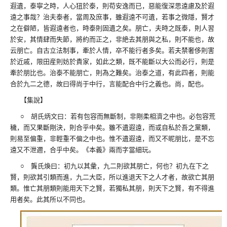
遐遺，泰寧之時，人心狃於泰，則苟安逸而已，惡能復深思遠慮及於遐
遠之事哉？治夫泰者，當周及庶事，雖遐遠不可遺，若事之微隱，賢才
之在僻陋，皆遐遠者也，時泰則固遺之矣。朋亡，夫時之既泰，則人習
於安，其情肆而失節，將約而正之，非絶去其朋與之私，則不能也，故
云朋亡。自古立法制事，牽於人情，卒不能行者多矣。若夫禁奢侈則害
於近戚，限田産則妨於貴家，如此之類，既不能斷以大公而必行，則是
牽於朋比也。治泰不能朋亡，則為之難矣。治泰之道，有此四者，則能
合於九二之德，故曰得尚于中行，言能配合中行之義也。尚，配也。
【集說】
○ 胡氏炳文曰：若有包容而無斷制，非剛柔相濟之中也。必包容荒
穢，而又果斷剛決，則合乎中矣。雖不遺遐遠，而或自私於吾之黨類，
則易至偏重，非輕重不偏之中也。惟不遺遐遠，而又不昵朋比，是不忘
遠又不泄邇，合乎中矣。《本義》兩而字當細玩。
○ 龔氏煥曰：初九以其彙，九二則欲其朋亡，何也？初九在下之
賢，則欲其引類而進，九二大臣，所以進退天下之人才者，故欲亡其朋
類。惟亡其朋類則能用天下之賢，若獨私其朋，則天下之賢，有不得進
用者矣。此其所以不同也。