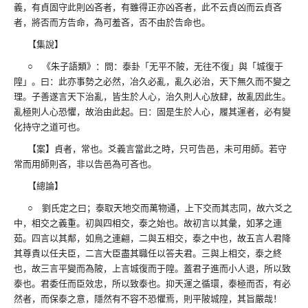
義，有貞固守此則凶吝者，有雖得正亦凶吝者，此不云貞凶而云貞吝
者，將否而方告命，為可羞吝，否不由於告命也。
【集說】
○ 《朱子語類》：問：泰卦「无平不陂，无往不復」與「城復于
隍」。曰：此亦事勢之必然，冶久必亂，亂久必治，天下無久而不變之
理。子善遂言天下治亂，皆生於人心，治久則人心放肆，故亂因此生。
亂極則人心恐懼，故治由此起。曰：固是生於人心，履其運者，必有變
化持守之道可也。
【案】貞者，常也。爻義言當此之時，只可告邑，未可用師。若守
常而用師則吝，非以告邑為可吝也。
【總論】
○ 劉氏定之曰；泰取天地交而萬物通，上下交而其志同，故六爻之
中，相交之義重。初與四相交，泰之始也。故初言以其彙，如茅之連
茹。四言以其鄰，如鳥之連翩，二與五相交，泰之中也，故五言人君降
其尊貴以任夫臣，二言大臣盡其職任以答夫君。三與上相交，泰之終
也，故三言平變而為陂，上言城復而于隍。蓋君子進而小人退，所以致
泰也。君委任而臣效忠，所以致泰也。抑天運之循環，泰極而否，有必
然者，而保泰之意，隱然有不容不恐懼焉，則平陂城隍，其旨嚴哉！