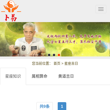
Togg
navig
您当前位置：
首页
>
星座吉日
星座知识
属相算命
黄道吉日
共9条
1